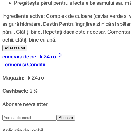
Pregătește părul pentru efectele balsamului sau măș
Ingrediente active: Complex de culoare (caviar verde și vi
asigură hidratare. Destin Pentru îngrijirea zilnică și spăl
părul. Clătiți bine. Repetați dacă este necesar. Comentari
ochii, clătiți bine cu apă.
Afișează tot
cumpara de pe
liki24.ro
Termeni si Conditii
Magazin:
liki24.ro
Cashback:
2 %
Abonare newsletter
Abonare
Aplicație de mobil