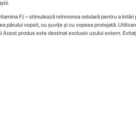
tii.
tamina F) – stimulează reînnoirea celulară pentru a întări p
area părului vopsit, cu șuvițe și cu vopsea protejată. Utiliz
i Acest produs este destinat exclusiv uzului extern. Evitaț