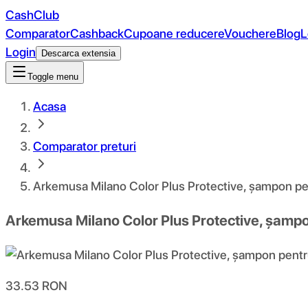
CashClub
Comparator
Cashback
Cupoane reducere
Vouchere
Blog
L
Login
Descarca extensia
Toggle menu
Acasa
Comparator preturi
Arkemusa Milano Color Plus Protective, șampon pen
Arkemusa Milano Color Plus Protective, șampon
33.53
RON