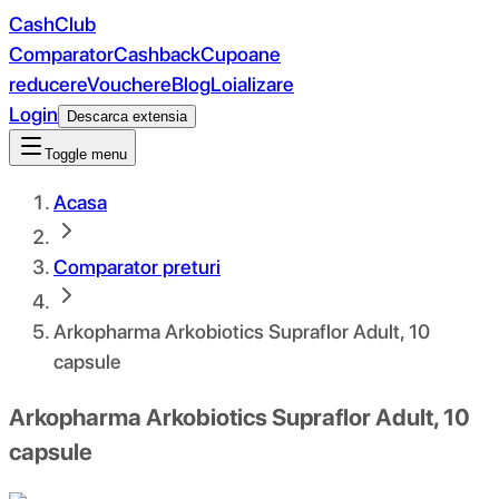
CashClub
Comparator
Cashback
Cupoane
reducere
Vouchere
Blog
Loializare
Login
Descarca extensia
Toggle menu
Acasa
Comparator preturi
Arkopharma Arkobiotics Supraflor Adult, 10
capsule
Arkopharma Arkobiotics Supraflor Adult, 10
capsule