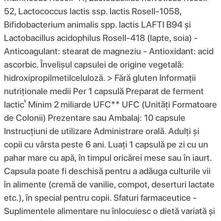
52, Lactococcus lactis ssp. lactis Rosell-1058,
Bifidobacterium animalis spp. lactis LAFTI B94 și
Lactobacillus acidophilus Rosell-418 (lapte, soia) -
Anticoagulant: stearat de magneziu - Antioxidant: acid
ascorbic. Învelișul capsulei de origine vegetală:
hidroxipropilmetilceluloză. > Fără gluten Informații
nutriționale medii Per 1 capsulă Preparat de ferment
lactic¹ Minim 2 miliarde UFC** UFC (Unități Formatoare
de Colonii) Prezentare sau Ambalaj: 10 capsule
Instrucțiuni de utilizare Administrare orală. Adulți și
copii cu vârsta peste 6 ani. Luați 1 capsulă pe zi cu un
pahar mare cu apă, în timpul oricărei mese sau în iaurt.
Capsula poate fi deschisă pentru a adăuga culturile vii
în alimente (cremă de vanilie, compot, deserturi lactate
etc.), în special pentru copii. Sfaturi farmaceutice -
Suplimentele alimentare nu înlocuiesc o dietă variată și