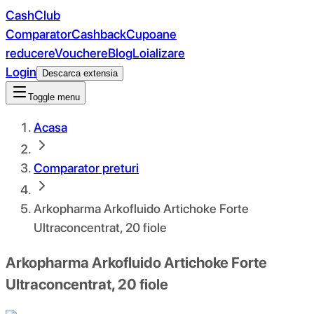
CashClub
Comparator
Cashback
Cupoane
reducere
Vouchere
Blog
Loializare
Login
Descarca extensia
Toggle menu
Acasa
Comparator preturi
Arkopharma Arkofluido Artichoke Forte
Ultraconcentrat, 20 fiole
Arkopharma Arkofluido Artichoke Forte
Ultraconcentrat, 20 fiole