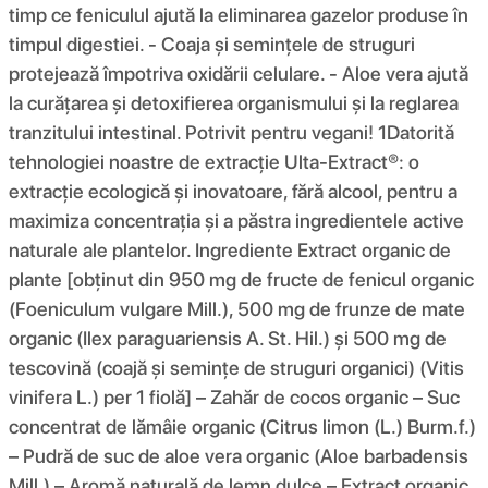
timp ce feniculul ajută la eliminarea gazelor produse în
timpul digestiei. - Coaja și semințele de struguri
protejează împotriva oxidării celulare. - Aloe vera ajută
la curățarea și detoxifierea organismului și la reglarea
tranzitului intestinal. Potrivit pentru vegani! 1Datorită
tehnologiei noastre de extracție Ulta-Extract®: o
extracție ecologică și inovatoare, fără alcool, pentru a
maximiza concentrația și a păstra ingredientele active
naturale ale plantelor. Ingrediente Extract organic de
plante [obținut din 950 mg de fructe de fenicul organic
(Foeniculum vulgare Mill.), 500 mg de frunze de mate
organic (Ilex paraguariensis A. St. Hil.) și 500 mg de
tescovină (coajă și semințe de struguri organici) (Vitis
vinifera L.) per 1 fiolă] – Zahăr de cocos organic – Suc
concentrat de lămâie organic (Citrus limon (L.) Burm.f.)
– Pudră de suc de aloe vera organic (Aloe barbadensis
Mill.) – Aromă naturală de lemn dulce – Extract organic