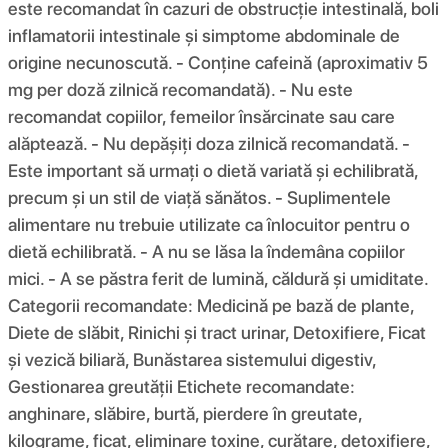
este recomandat în cazuri de obstrucție intestinală, boli
inflamatorii intestinale și simptome abdominale de
origine necunoscută. - Conține cafeină (aproximativ 5
mg per doză zilnică recomandată). - Nu este
recomandat copiilor, femeilor însărcinate sau care
alăptează. - Nu depășiți doza zilnică recomandată. -
Este important să urmați o dietă variată și echilibrată,
precum și un stil de viață sănătos. - Suplimentele
alimentare nu trebuie utilizate ca înlocuitor pentru o
dietă echilibrată. - A nu se lăsa la îndemâna copiilor
mici. - A se păstra ferit de lumină, căldură și umiditate.
Categorii recomandate: Medicină pe bază de plante,
Diete de slăbit, Rinichi și tract urinar, Detoxifiere, Ficat
și vezică biliară, Bunăstarea sistemului digestiv,
Gestionarea greutății Etichete recomandate:
anghinare, slăbire, burtă, pierdere în greutate,
kilograme, ficat, eliminare toxine, curățare, detoxifiere,