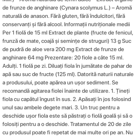
de frunze de anghinare (Cynara scolymus L.) – Aromă
naturală de anason. Fără gluten, fără îndulcitori, fără
conservanți și fără alcool. Informații nutriționale medii
Per 1 fiolă de 15 ml Extract de plante (fructe de fenicul,
frunză de mate, coajă și semințe de struguri) 13 g Suc
de pudră de aloe vera 200 mg Extract de frunze de
anghinare 64 mg Prezentare: 20 fiole a câte 15 ml.
Adulți. 1 fiolă pe zi. Diluați fiola în jumătate de pahar de
apă sau suc de fructe (125 ml). Datorită naturii naturale
a produsului, poate apărea un ușor sediment. Se
recomandă agitarea fiolei înainte de utilizare. 1. Țineți
fiola cu capătul îngust în sus. 2. Apăsați în jos folosind
unul sau ambele degete mari. 3. Un truc pentru a
deschide ușor fiola este să păstrați o fiolă goală și să o
folosiți pentru a o deschide. Tratamentul de 20 de zile
cu produsul poate fi repetat de mai multe ori pe an. Nu