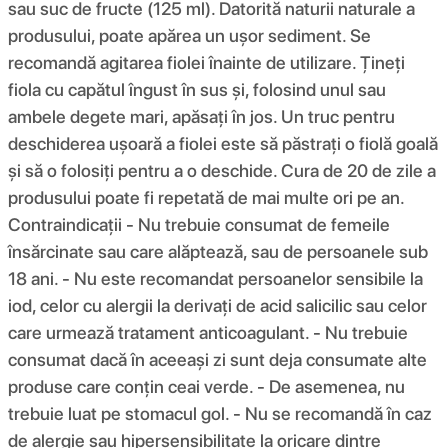
sau suc de fructe (125 ml). Datorită naturii naturale a
produsului, poate apărea un ușor sediment. Se
recomandă agitarea fiolei înainte de utilizare. Țineți
fiola cu capătul îngust în sus și, folosind unul sau
ambele degete mari, apăsați în jos. Un truc pentru
deschiderea ușoară a fiolei este să păstrați o fiolă goală
și să o folosiți pentru a o deschide. Cura de 20 de zile a
produsului poate fi repetată de mai multe ori pe an.
Contraindicații - Nu trebuie consumat de femeile
însărcinate sau care alăptează, sau de persoanele sub
18 ani. - Nu este recomandat persoanelor sensibile la
iod, celor cu alergii la derivați de acid salicilic sau celor
care urmează tratament anticoagulant. - Nu trebuie
consumat dacă în aceeași zi sunt deja consumate alte
produse care conțin ceai verde. - De asemenea, nu
trebuie luat pe stomacul gol. - Nu se recomandă în caz
de alergie sau hipersensibilitate la oricare dintre