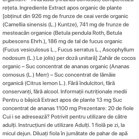
rețeta. Ingrediente Extract apos organic de plante
[obținut din 926 mg de frunze de ceai verde organic
(Camellia sinensis (L.) Kuntze), 741 mg de frunze de
mesteacăn organice (Betula pendula Roth, Betula
pubescens Ehrh.), 186 mg de tal de fucus organic
(Fucus vesiculosus L., Fucus serratus L., Ascophyllum
nodosum (L.) Le jolis) per doză unitară] Zahăr de cocos
organic – Suc concentrat de ananas organic (Ananas
comosus (L.) Merr) – Suc concentrat de lămâie
organică (Citrus lemon L.). Fără îndulcitori, fără
conservanți, fără alcool. Informații nutriționale medii
Pentru o bășică Extract apos de plante 13 mg Suc
concentrat de ananas 1100 mg Prezentare: 20 de fiole
Cui i se adresează? Potrivit pentru utilizare de către
adulți. Instrucțiuni de utilizare Adulți. 1 fiolă pe zi, la
micul dejun. Diluați fiola în jumătate de pahar de apă