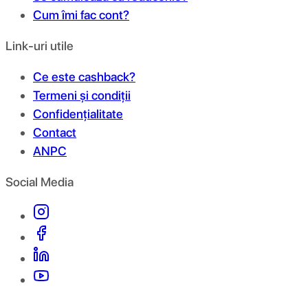
Cum îmi fac cont?
Link-uri utile
Ce este cashback?
Termeni și condiții
Confidențialitate
Contact
ANPC
Social Media