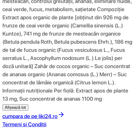
mesteacăn, controlul greutății, ananas, eliminare fluide,
ceai verde, fucus, metabolism, sațietate Compoziţie
Extract apos organic de plante [obținut din 926 mg de
frunze de ceai verde organic (Camellia sinensis (L.)
Kuntze), 741 mg de frunze de mesteacăn organice
(Betula pendula Roth, Betula pubescens Ehrh.), 186 mg
de tal de fucus organic (Fucus vesiculosus L., Fucus
serratus L., Ascophyllum nodosum (L.) Le jolis) per
doză unitară] Zahăr de cocos organic – Suc concentrat
de ananas organic (Ananas comosus (L.) Merr) – Suc
concentrat de lămâie organică (Citrus lemon L.).
Informații nutriționale Per fiolă: Extract apos de plante
13 mg, Suc concentrat de ananas 1100 mg
Afișează tot
cumpara de pe
liki24.ro
Termeni si Conditii