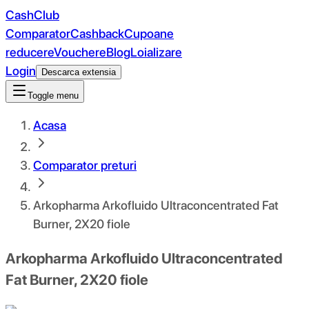
CashClub
Comparator
Cashback
Cupoane
reducere
Vouchere
Blog
Loializare
Login
Descarca extensia
Toggle menu
Acasa
Comparator preturi
Arkopharma Arkofluido Ultraconcentrated Fat
Burner, 2X20 fiole
Arkopharma Arkofluido Ultraconcentrated
Fat Burner, 2X20 fiole