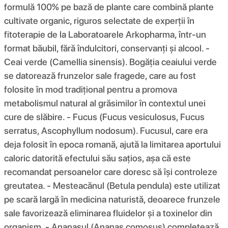
formulă 100% pe bază de plante care combină plante
cultivate organic, riguros selectate de experții în
fitoterapie de la Laboratoarele Arkopharma, într-un
format băubil, fără îndulcitori, conservanți și alcool. -
Ceai verde (Camellia sinensis). Bogăția ceaiului verde
se datorează frunzelor sale fragede, care au fost
folosite în mod tradițional pentru a promova
metabolismul natural al grăsimilor în contextul unei
cure de slăbire. - Fucus (Fucus vesiculosus, Fucus
serratus, Ascophyllum nodosum). Fucusul, care era
deja folosit în epoca romană, ajută la limitarea aportului
caloric datorită efectului său sațios, așa că este
recomandat persoanelor care doresc să își controleze
greutatea. - Mesteacănul (Betula pendula) este utilizat
pe scară largă în medicina naturistă, deoarece frunzele
sale favorizează eliminarea fluidelor și a toxinelor din
organism. - Ananasul (Ananas comosus) completează