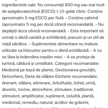
ingredientele sale. Nu consumați 800 mg sau mai mult
de epigalocatechină (EGCG) (-)3-galat zilnic. Conține
aproximativ 5 mg EGCG per fiolă. - Conține cafeină
(aproximativ 5 mg per doză zilnică recomandată). - Nu
depășiți doza zilnică recomandată. - Este important să
urmați o dietă variată și echilibrată, precum și un stil de
viață sănătos. - Suplimentele alimentare nu trebuie
utilizate ca înlocuitor pentru o dietă echilibrată. - A nu
se lăsa la îndemâna copiilor mici. - A se proteja de
lumină, căldură și umiditate. Categorii recomandate:
Medicină pe bază de plante, Gestionarea greutății,
Detoxifiere, Diete de slăbire Etichete recomandate:
drenant, slăbire, eliminare, Arkofluido, lichid, urină,
diuretic, toxine, detoxifiere, stimulare, tradițional,
stimulent, amplificator, supliment, celulită, plantă,
medicinal, remediu, natural, arzător de grăsimi,