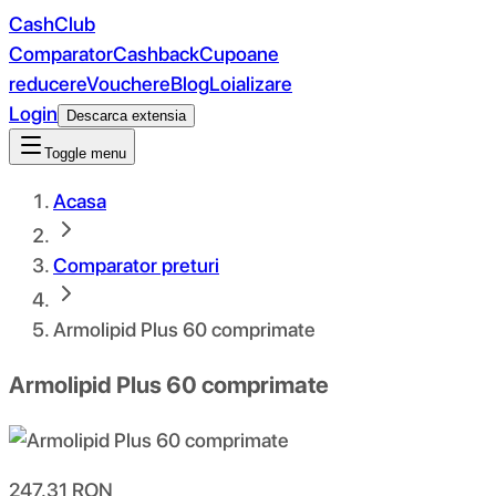
CashClub
Comparator
Cashback
Cupoane
reducere
Vouchere
Blog
Loializare
Login
Descarca extensia
Toggle menu
Acasa
Comparator preturi
Armolipid Plus 60 comprimate
Armolipid Plus 60 comprimate
247.31
RON