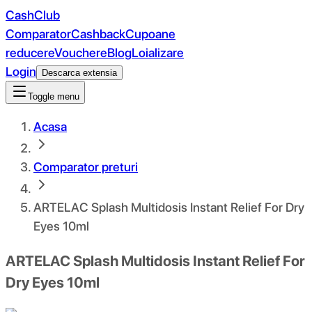
CashClub
Comparator
Cashback
Cupoane
reducere
Vouchere
Blog
Loializare
Login
Descarca extensia
Toggle menu
Acasa
Comparator preturi
ARTELAC Splash Multidosis Instant Relief For Dry
Eyes 10ml
ARTELAC Splash Multidosis Instant Relief For
Dry Eyes 10ml