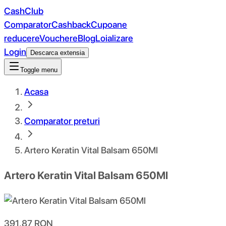
CashClub
Comparator
Cashback
Cupoane
reducere
Vouchere
Blog
Loializare
Login
Descarca extensia
Toggle menu
Acasa
Comparator preturi
Artero Keratin Vital Balsam 650Ml
Artero Keratin Vital Balsam 650Ml
391.87
RON