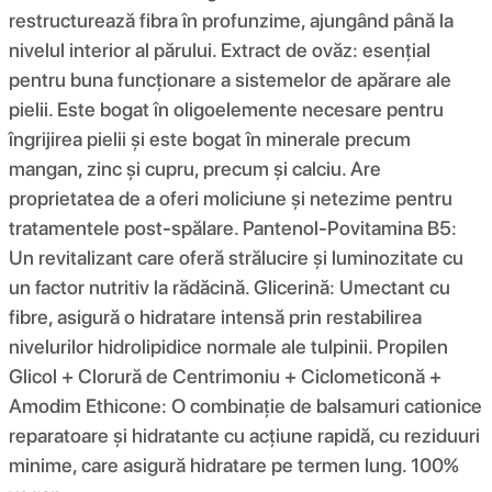
restructurează fibra în profunzime, ajungând până la
nivelul interior al părului. Extract de ovăz: esențial
pentru buna funcționare a sistemelor de apărare ale
pielii. Este bogat în oligoelemente necesare pentru
îngrijirea pielii și este bogat în minerale precum
mangan, zinc și cupru, precum și calciu. Are
proprietatea de a oferi moliciune și netezime pentru
tratamentele post-spălare. Pantenol-Povitamina B5:
Un revitalizant care oferă strălucire și luminozitate cu
un factor nutritiv la rădăcină. Glicerină: Umectant cu
fibre, asigură o hidratare intensă prin restabilirea
nivelurilor hidrolipidice normale ale tulpinii. Propilen
Glicol + Clorură de Centrimoniu + Ciclometiconă +
Amodim Ethicone: O combinație de balsamuri cationice
reparatoare și hidratante cu acțiune rapidă, cu reziduuri
minime, care asigură hidratare pe termen lung. 100%