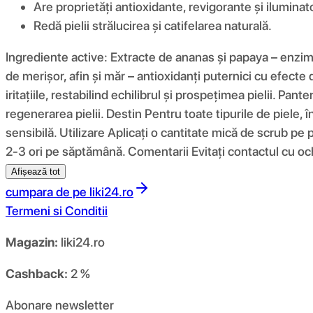
Are proprietăți antioxidante, revigorante și iluminat
Redă pielii strălucirea și catifelarea naturală.
Ingrediente active: Extracte de ananas și papaya – enzime
de merișor, afin și măr – antioxidanți puternici cu efecte
iritațiile, restabilind echilibrul și prospețimea pielii. Pa
regenerarea pielii. Destin Pentru toate tipurile de piele, 
sensibilă. Utilizare Aplicați o cantitate mică de scrub pe p
2-3 ori pe săptămână. Comentarii Evitați contactul cu och
Afișează tot
cumpara de pe
liki24.ro
Termeni si Conditii
Magazin:
liki24.ro
Cashback:
2 %
Abonare newsletter