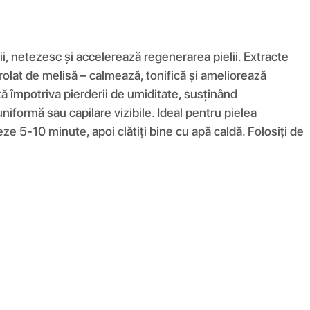
i, netezesc și accelerează regenerarea pielii. Extracte
drolat de melisă – calmează, tonifică și ameliorează
ează împotriva pierderii de umiditate, susținând
uniformă sau capilare vizibile. Ideal pentru pielea
neze 5-10 minute, apoi clătiți bine cu apă caldă. Folosiți de