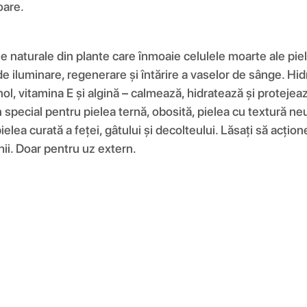
oare.
 naturale din plante care înmoaie celulele moarte ale pieli
 de iluminare, regenerare și întărire a vaselor de sânge. Hi
ntenol, vitamina E și algină – calmează, hidratează și protej
în special pentru pielea ternă, obosită, pielea cu textură ne
ielea curată a feței, gâtului și decolteului. Lăsați să acțio
ii. Doar pentru uz extern.