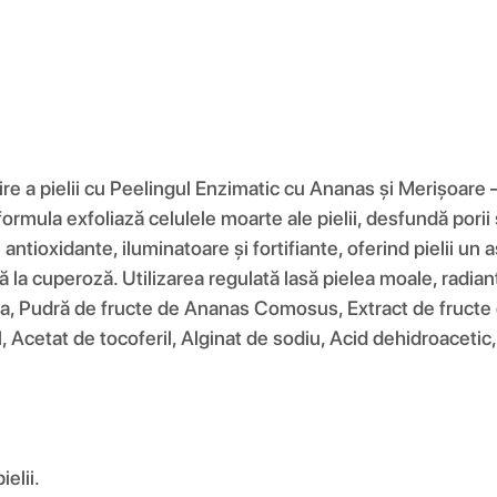
ire a pielii cu Peelingul Enzimatic cu Ananas și Merișoare –
ormula exfoliază celulele moarte ale pielii, desfundă porii 
antioxidante, iluminatoare și fortifiante, oferind pielii un 
usă la cuperoză. Utilizarea regulată lasă pielea moale, radi
paya, Pudră de fructe de Ananas Comosus, Extract de fructe
Acetat de tocoferil, Alginat de sodiu, Acid dehidroacetic, 
elii.