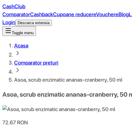
CashClub
Comparator
Cashback
Cupoane reducere
Vouchere
Blog
L
Login
Descarca extensia
Toggle menu
Acasa
Comparator preturi
Asoa, scrub enzimatic ananas-cranberry, 50 ml
Asoa, scrub enzimatic ananas-cranberry, 50 
72.67
RON