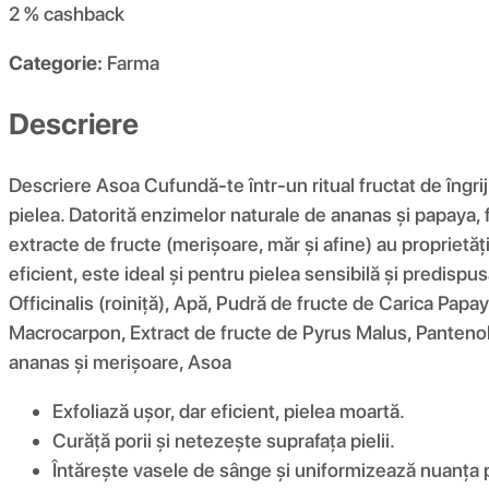
2 %
cashback
Categorie:
Farma
Descriere
Descriere Asoa Cufundă-te într-un ritual fructat de îngrij
pielea. Datorită enzimelor naturale de ananas și papaya, f
extracte de fructe (merișoare, măr și afine) au proprietăți 
eficient, este ideal și pentru pielea sensibilă și predisp
Officinalis (roiniță), Apă, Pudră de fructe de Carica Pa
Macrocarpon, Extract de fructe de Pyrus Malus, Pantenol, 
ananas și merișoare, Asoa
Exfoliază ușor, dar eficient, pielea moartă.
Curăță porii și netezește suprafața pielii.
Întărește vasele de sânge și uniformizează nuanța pi