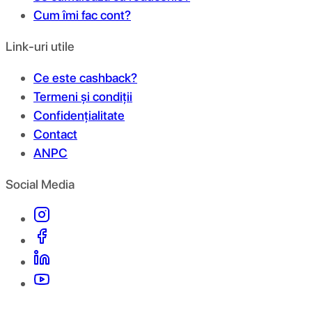
Cum îmi fac cont?
Link-uri utile
Ce este cashback?
Termeni și condiții
Confidențialitate
Contact
ANPC
Social Media