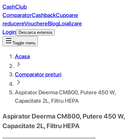
CashClub
Comparator
Cashback
Cupoane
reducere
Vouchere
Blog
Loializare
Login
Descarca extensia
Toggle menu
Acasa
Comparator preturi
Aspirator Deerma CM800, Putere 450 W,
Capacitate 2L, Filtru HEPA
Aspirator Deerma CM800, Putere 450 W,
Capacitate 2L, Filtru HEPA