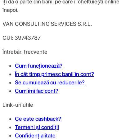
îți dă o parte din banii pe care îi cheltuiești online
înapoi.
VAN CONSULTING SERVICES S.R.L.
CUI: 39743787
Întrebări frecvente
Cum funcționează?
În cât timp primesc banii în cont?
Se cumulează cu reducerile?
Cum îmi fac cont?
Link-uri utile
Ce este cashback?
Termeni și condiții
Confidențialitate