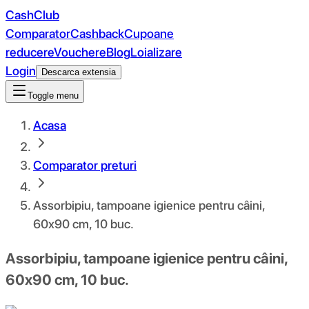
CashClub
Comparator
Cashback
Cupoane
reducere
Vouchere
Blog
Loializare
Login
Descarca extensia
Toggle menu
Acasa
Comparator preturi
Assorbipiu, tampoane igienice pentru câini,
60x90 cm, 10 buc.
Assorbipiu, tampoane igienice pentru câini,
60x90 cm, 10 buc.