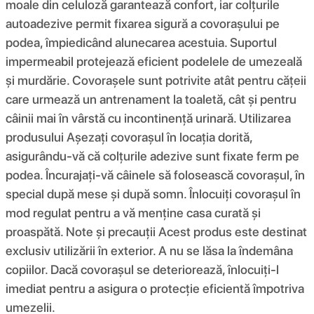
moale din celuloză garantează confort, iar colțurile
autoadezive permit fixarea sigură a covorașului pe
podea, împiedicând alunecarea acestuia. Suportul
impermeabil protejează eficient podelele de umezeală
și murdărie. Covorașele sunt potrivite atât pentru cățeii
care urmează un antrenament la toaletă, cât și pentru
câinii mai în vârstă cu incontinență urinară. Utilizarea
produsului Așezați covorașul în locația dorită,
asigurându-vă că colțurile adezive sunt fixate ferm pe
podea. Încurajați-vă câinele să folosească covorașul, în
special după mese și după somn. Înlocuiți covorașul în
mod regulat pentru a vă menține casa curată și
proaspătă. Note și precauții Acest produs este destinat
exclusiv utilizării în exterior. A nu se lăsa la îndemâna
copiilor. Dacă covorașul se deteriorează, înlocuiți-l
imediat pentru a asigura o protecție eficientă împotriva
umezelii.