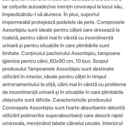
iar colțurile autoadezive mențin covorașul la locul său,
împiedicându-l să alunece. În plus, suportul
impermeabil protejează podelele de pete. Compresele
Assorbipiu sunt ideale pentru cățeii care dresează la
toaletă, pentru câinii mai în vârstă cu incontinență
urinară și pentru situațiile în care plimbările sunt
limitate. Conținutul pachetului Assorbipiu, tampoane
igienice pentru câini, 60x90 cm, 10 buc. Scopul
produsului Tampoanele Assorbipiu sunt destinate
utilizării în interior, ideale pentru căței în timpul
antrenamentului la oliță, câini mai în vârstă cu probleme
de incontinență urinară și în situațiile în care plimbările
obișnuite sunt dificile. Caracteristicile produsului
Covorașele Assorbipiu sunt foarte absorbante datorită
utilizării polimerilor superabsorbanți care absorb rapid
umezeala, menținând labele câinelui uscate. Interiorul