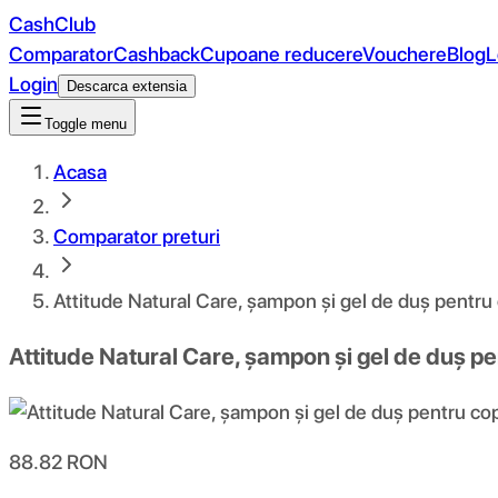
CashClub
Comparator
Cashback
Cupoane reducere
Vouchere
Blog
L
Login
Descarca extensia
Toggle menu
Acasa
Comparator preturi
Attitude Natural Care, șampon și gel de duș pentru c
Attitude Natural Care, șampon și gel de duș pent
88.82
RON