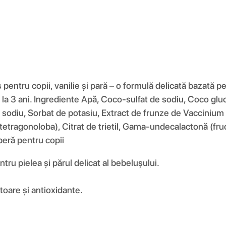
 pentru copii, vanilie și pară – o formulă delicată bazată p
e la 3 ani. Ingrediente Apă, Coco-sulfat de sodiu, Coco gluc
de sodiu, Sorbat de potasiu, Extract de frunze de Vaccinium 
agonoloba), Citrat de trietil, Gama-undecalactonă (fructe 
peră pentru copii
ru pielea și părul delicat al bebelușului.
toare și antioxidante.