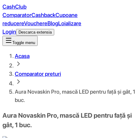
CashClub
Comparator
Cashback
Cupoane
reducere
Vouchere
Blog
Loializare
Login
Descarca extensia
Toggle menu
Acasa
Comparator preturi
Aura Novaskin Pro, mască LED pentru față și gât, 1
buc.
Aura Novaskin Pro, mască LED pentru față și
gât, 1 buc.