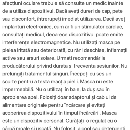
afecțiuni oculare trebuie să consulte un medic înainte
de a utiliza dispozitivul. Dacă aveți dureri de cap, pete
sau disconfort, întrerupeți imediat utilizarea. Dacă aveți
implanturi electronice, cum ar fi un stimulator cardiac,
consultați medicul, deoarece dispozitivul poate emite
interferențe electromagnetice. Nu utilizați masca pe
pielea iritată sau deteriorată, cu răni deschise, inflamații
active sau arsuri solare. Urmați recomandările
producătorului privind durata și frecvența sesiunilor. Nu
prelungiți tratamentul singuri. Începeți cu sesiuni
scurte pentru a testa reacția pielii. Masca nu este
impermeabilă. Nu o utilizați în baie, la duș sau în
apropierea apei. Folosiți doar adaptorul și cablul de
alimentare originale pentru încărcare și evitați
acoperirea dispozitivului în timpul încărcării. Masca
este un dispozitiv personal. Curățați-o regulat cu o
cârpă moale și uscată. Nu folosiți alcool sau detergenți