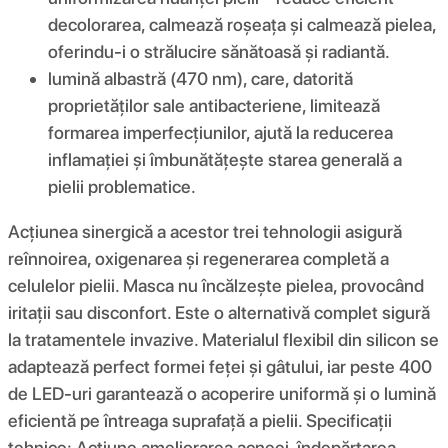
decolorarea, calmează roșeața și calmează pielea,
oferindu-i o strălucire sănătoasă și radiantă.
lumină albastră (470 nm), care, datorită
proprietăților sale antibacteriene, limitează
formarea imperfecțiunilor, ajută la reducerea
inflamației și îmbunătățește starea generală a
pielii problematice.
Acțiunea sinergică a acestor trei tehnologii asigură
reînnoirea, oxigenarea și regenerarea completă a
celulelor pielii. Masca nu încălzește pielea, provocând
iritații sau disconfort. Este o alternativă complet sigură
la tratamentele invazive. Materialul flexibil din silicon se
adaptează perfect formei feței și gâtului, iar peste 400
de LED-uri garantează o acoperire uniformă și o lumină
eficientă pe întreaga suprafață a pielii. Specificații
tehnice: Acţiune ameliorarea acneei, îndepărtarea