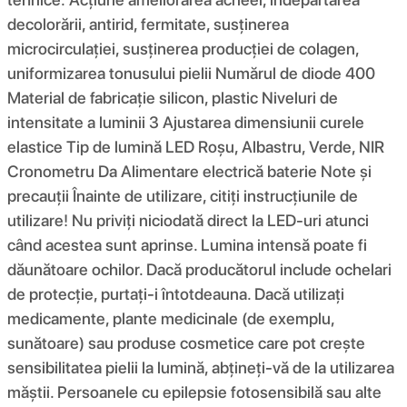
decolorării, antirid, fermitate, susținerea
microcirculației, susținerea producției de colagen,
uniformizarea tonusului pielii Numărul de diode 400
Material de fabricație silicon, plastic Niveluri de
intensitate a luminii 3 Ajustarea dimensiunii curele
elastice Tip de lumină LED Roșu, Albastru, Verde, NIR
Cronometru Da Alimentare electrică baterie Note și
precauții Înainte de utilizare, citiți instrucțiunile de
utilizare! Nu priviți niciodată direct la LED-uri atunci
când acestea sunt aprinse. Lumina intensă poate fi
dăunătoare ochilor. Dacă producătorul include ochelari
de protecție, purtați-i întotdeauna. Dacă utilizați
medicamente, plante medicinale (de exemplu,
sunătoare) sau produse cosmetice care pot crește
sensibilitatea pielii la lumină, abțineți-vă de la utilizarea
măștii. Persoanele cu epilepsie fotosensibilă sau alte