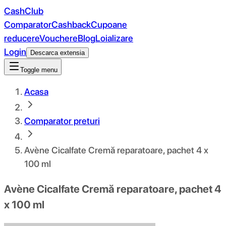
CashClub
Comparator
Cashback
Cupoane
reducere
Vouchere
Blog
Loializare
Login
Descarca extensia
Toggle menu
Acasa
Comparator preturi
Avène Cicalfate Cremă reparatoare, pachet 4 x
100 ml
Avène Cicalfate Cremă reparatoare, pachet 4
x 100 ml