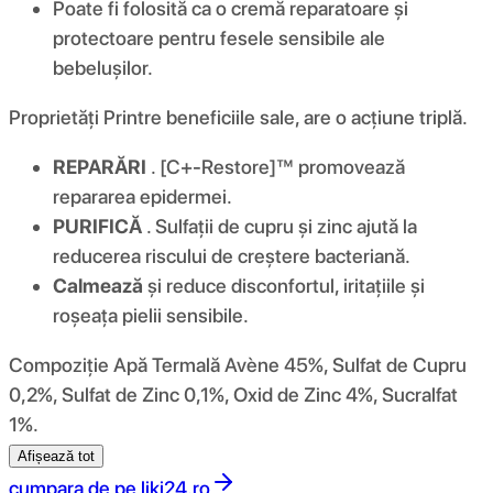
Poate fi folosită ca o cremă reparatoare și
protectoare pentru fesele sensibile ale
bebelușilor.
Proprietăți Printre beneficiile sale, are o acțiune triplă.
REPARĂRI
. [C+-Restore]™ promovează
repararea epidermei.
PURIFICĂ
. Sulfații de cupru și zinc ajută la
reducerea riscului de creștere bacteriană.
Calmează
și reduce disconfortul, iritațiile și
roșeața pielii sensibile.
Compoziţie Apă Termală Avène 45%, Sulfat de Cupru
0,2%, Sulfat de Zinc 0,1%, Oxid de Zinc 4%, Sucralfat
1%.
Afișează tot
cumpara de pe
liki24.ro