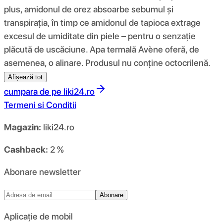
plus, amidonul de orez absoarbe sebumul și
transpirația, în timp ce amidonul de tapioca extrage
excesul de umiditate din piele – pentru o senzație
plăcută de uscăciune. Apa termală Avène oferă, de
asemenea, o alinare. Produsul nu conține octocrilenă.
Afișează tot
cumpara de pe
liki24.ro
Termeni si Conditii
Magazin:
liki24.ro
Cashback:
2 %
Abonare newsletter
Abonare
Aplicație de mobil