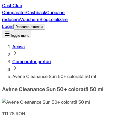
CashClub
Comparator
Cashback
Cupoane
reducere
Vouchere
Blog
Loializare
Login
Descarca extensia
Toggle menu
Acasa
Comparator preturi
Avène Cleanance Sun 50+ colorată 50 ml
Avène Cleanance Sun 50+ colorată 50 ml
111.78
RON