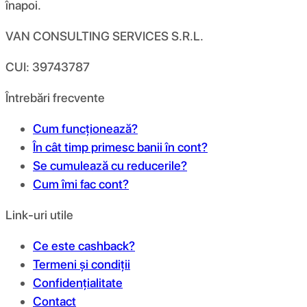
înapoi.
VAN CONSULTING SERVICES S.R.L.
CUI: 39743787
Întrebări frecvente
Cum funcționează?
În cât timp primesc banii în cont?
Se cumulează cu reducerile?
Cum îmi fac cont?
Link-uri utile
Ce este cashback?
Termeni și condiții
Confidențialitate
Contact