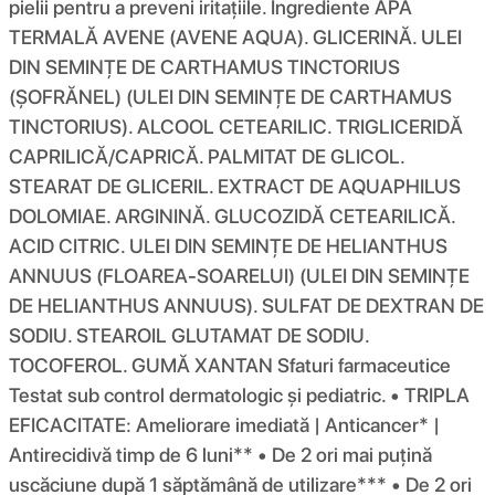
pielii pentru a preveni iritațiile. Ingrediente APĂ
TERMALĂ AVENE (AVENE AQUA). GLICERINĂ. ULEI
DIN SEMINȚE DE CARTHAMUS TINCTORIUS
(ȘOFRĂNEL) (ULEI DIN SEMINȚE DE CARTHAMUS
TINCTORIUS). ALCOOL CETEARILIC. TRIGLICERIDĂ
CAPRILICĂ/CAPRICĂ. PALMITAT DE GLICOL.
STEARAT DE GLICERIL. EXTRACT DE AQUAPHILUS
DOLOMIAE. ARGININĂ. GLUCOZIDĂ CETEARILICĂ.
ACID CITRIC. ULEI DIN SEMINȚE DE HELIANTHUS
ANNUUS (FLOAREA-SOARELUI) (ULEI DIN SEMINȚE
DE HELIANTHUS ANNUUS). SULFAT DE DEXTRAN DE
SODIU. STEAROIL GLUTAMAT DE SODIU.
TOCOFEROL. GUMĂ XANTAN Sfaturi farmaceutice
Testat sub control dermatologic și pediatric. • TRIPLA
EFICACITATE: Ameliorare imediată | Anticancer* |
Antirecidivă timp de 6 luni** • De 2 ori mai puțină
uscăciune după 1 săptămână de utilizare*** • De 2 ori