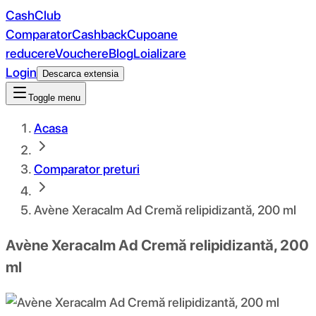
CashClub
Comparator
Cashback
Cupoane
reducere
Vouchere
Blog
Loializare
Login
Descarca extensia
Toggle menu
Acasa
Comparator preturi
Avène Xeracalm Ad Cremă relipidizantă, 200 ml
Avène Xeracalm Ad Cremă relipidizantă, 200
ml