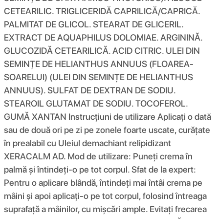
CETEARILIC. TRIGLICERIDĂ CAPRILICĂ/CAPRICĂ.
PALMITAT DE GLICOL. STEARAT DE GLICERIL.
EXTRACT DE AQUAPHILUS DOLOMIAE. ARGININĂ.
GLUCOZIDĂ CETEARILICĂ. ACID CITRIC. ULEI DIN
SEMINȚE DE HELIANTHUS ANNUUS (FLOAREA-
SOARELUI) (ULEI DIN SEMINȚE DE HELIANTHUS
ANNUUS). SULFAT DE DEXTRAN DE SODIU.
STEAROIL GLUTAMAT DE SODIU. TOCOFEROL.
GUMĂ XANTAN Instrucțiuni de utilizare Aplicați o dată
sau de două ori pe zi pe zonele foarte uscate, curățate
în prealabil cu Uleiul demachiant relipidizant
XERACALM AD. Mod de utilizare: Puneți crema în
palmă și întindeți-o pe tot corpul. Sfat de la expert:
Pentru o aplicare blândă, întindeți mai întâi crema pe
mâini și apoi aplicați-o pe tot corpul, folosind întreaga
suprafață a mâinilor, cu mișcări ample. Evitați frecarea