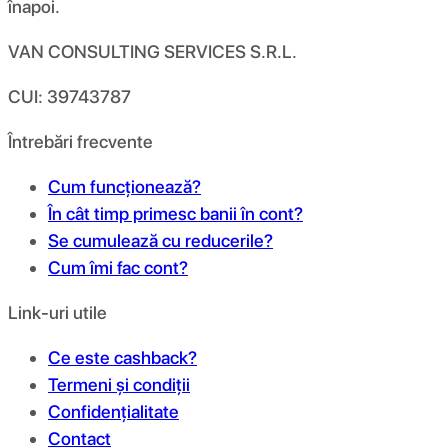
înapoi.
VAN CONSULTING SERVICES S.R.L.
CUI: 39743787
Întrebări frecvente
Cum funcționează?
În cât timp primesc banii în cont?
Se cumulează cu reducerile?
Cum îmi fac cont?
Link-uri utile
Ce este cashback?
Termeni și condiții
Confidențialitate
Contact