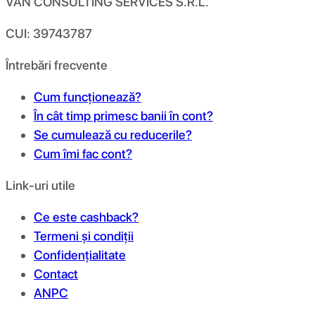
VAN CONSULTING SERVICES S.R.L.
CUI: 39743787
Întrebări frecvente
Cum funcționează?
În cât timp primesc banii în cont?
Se cumulează cu reducerile?
Cum îmi fac cont?
Link-uri utile
Ce este cashback?
Termeni și condiții
Confidențialitate
Contact
ANPC