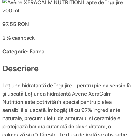
97.55
RON
2 %
cashback
Categorie:
Farma
Descriere
Loțiune hidratantă de îngrijire – pentru pielea sensibilă
și uscată Loțiunea hidratantă Avene XeraCalm
Nutrition este potrivită în special pentru pielea
sensibilă și uscată. Îmbogățită cu 97% ingrediente
naturale, precum uleiul de armurariu și ceramidele,
protejează bariera cutanată de deshidratare, o
calmează și o întărește. Textura delicată se absoarbe