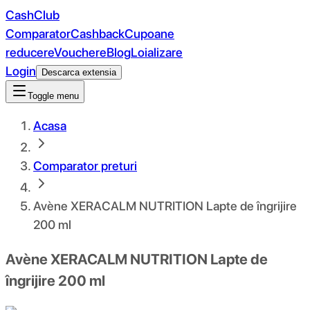
CashClub
Comparator
Cashback
Cupoane
reducere
Vouchere
Blog
Loializare
Login
Descarca extensia
Toggle menu
Acasa
Comparator preturi
Avène XERACALM NUTRITION Lapte de îngrijire
200 ml
Avène XERACALM NUTRITION Lapte de
îngrijire 200 ml