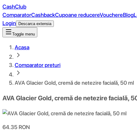
CashClub
Comparator
Cashback
Cupoane reducere
Vouchere
Blog
L
Login
Descarca extensia
Toggle menu
Acasa
Comparator preturi
AVA Glacier Gold, cremă de netezire facială, 50 ml
AVA Glacier Gold, cremă de netezire facială, 5
64.35
RON