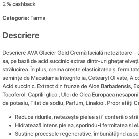
2 %
cashback
Categorie:
Farma
Descriere
Descriere AVA Glacier Gold Cremă facială netezitoare – un
sa, pe bază de acid succinic extras dintr-un ghețar elvețian
strălucirea. În plus, crema crește elasticitatea și fermita
semințe de Macadamia Integrifolia, Cetearyl Olivate, Alco
Acid succinic, Extract din frunze de Aloe Barbadensis, Ex
Tocoferol, Caprilil glicol, Ulei de Olea Europaea nesapon
de potasiu, Fitat de sodiu, Parfum, Linalool. Proprietăți
Reduce ridurile, netezește pielea și îi conferă o str
Hidratează intens pielea, sporindu-i fermitatea și el
Susține procesele regenerative, îmbunătățind aspectu