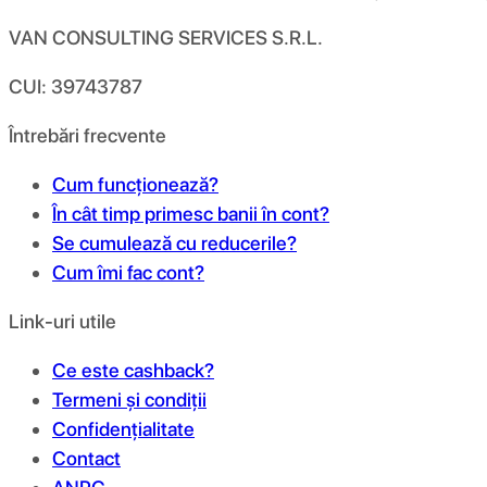
VAN CONSULTING SERVICES S.R.L.
CUI: 39743787
Întrebări frecvente
Cum funcționează?
În cât timp primesc banii în cont?
Se cumulează cu reducerile?
Cum îmi fac cont?
Link-uri utile
Ce este cashback?
Termeni și condiții
Confidențialitate
Contact