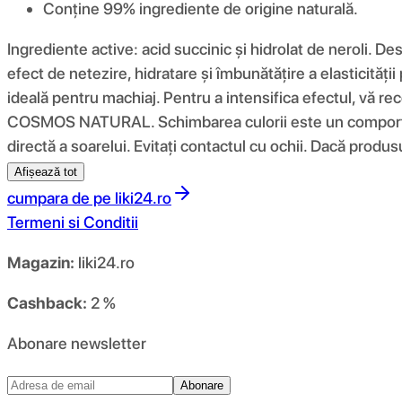
Conține 99% ingrediente de origine naturală.
Ingrediente active: acid succinic și hidrolat de neroli. Dest
efect de netezire, hidratare și îmbunătățire a elasticității
ideală pentru machiaj. Pentru a intensifica efectul, vă
COSMOS NATURAL. Schimbarea culorii este un comportament
directă a soarelui. Evitați contactul cu ochii. Dacă produsul
Afișează tot
cumpara de pe
liki24.ro
Termeni si Conditii
Magazin:
liki24.ro
Cashback:
2 %
Abonare newsletter
Abonare