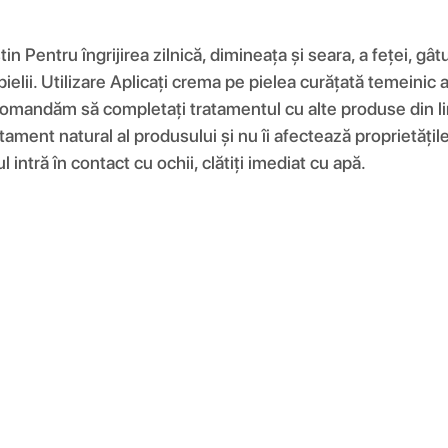
in Pentru îngrijirea zilnică, dimineața și seara, a feței, gât
 pielii. Utilizare Aplicați crema pe pielea curățată temeinic 
 recomandăm să completați tratamentul cu alte produse din
 natural al produsului și nu îi afectează proprietățile. 
 intră în contact cu ochii, clătiți imediat cu apă.