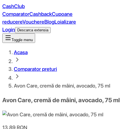
CashClub
Comparator
Cashback
Cupoane
reducere
Vouchere
Blog
Loializare
Login
Descarca extensia
Toggle menu
Acasa
Comparator preturi
Avon Care, cremă de mâini, avocado, 75 ml
Avon Care, cremă de mâini, avocado, 75 ml
13.89
RON