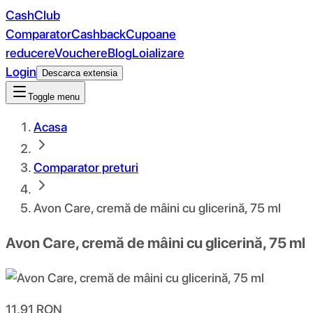
CashClub
Comparator
Cashback
Cupoane
reducere
Vouchere
Blog
Loializare
Login
Descarca extensia
Toggle menu
Acasa
Comparator preturi
Avon Care, cremă de mâini cu glicerină, 75 ml
Avon Care, cremă de mâini cu glicerină, 75 ml
11.91
RON