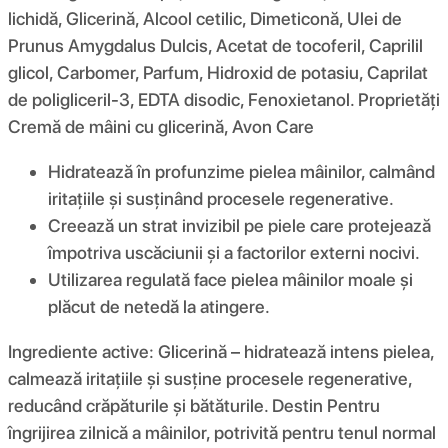
lichidă, Glicerină, Alcool cetilic, Dimeticonă, Ulei de
Prunus Amygdalus Dulcis, Acetat de tocoferil, Caprilil
glicol, Carbomer, Parfum, Hidroxid de potasiu, Caprilat
de poligliceril-3, EDTA disodic, Fenoxietanol. Proprietăți
Cremă de mâini cu glicerină, Avon Care
Hidratează în profunzime pielea mâinilor, calmând
iritațiile și susținând procesele regenerative.
Creează un strat invizibil pe piele care protejează
împotriva uscăciunii și a factorilor externi nocivi.
Utilizarea regulată face pielea mâinilor moale și
plăcut de netedă la atingere.
Ingrediente active: Glicerină – hidratează intens pielea,
calmează iritațiile și susține procesele regenerative,
reducând crăpăturile și bătăturile. Destin Pentru
îngrijirea zilnică a mâinilor, potrivită pentru tenul normal