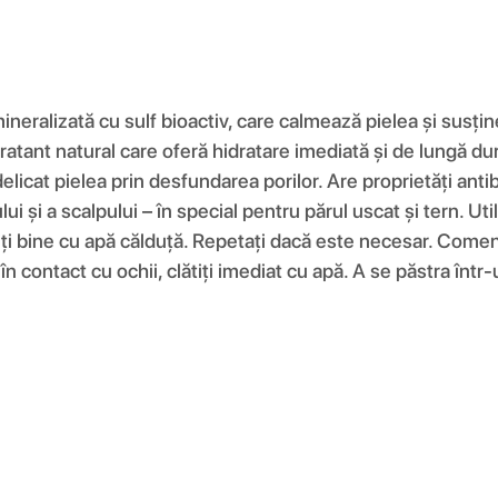
neralizată cu sulf bioactiv, care calmează pielea și susțin
dratant natural care oferă hidratare imediată și de lungă dur
elicat pielea prin desfundarea porilor. Are proprietăți antib
lui și a scalpului – în special pentru părul uscat și tern. U
ți bine cu apă călduță. Repetați dacă este necesar. Comen
 în contact cu ochii, clătiți imediat cu apă. A se păstra înt