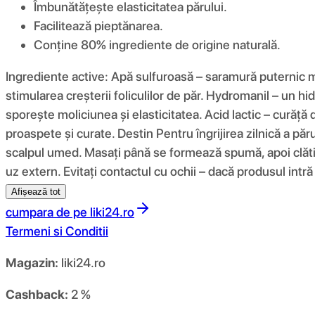
Îmbunătățește elasticitatea părului.
Facilitează pieptănarea.
Conține 80% ingrediente de origine naturală.
Ingrediente active: Apă sulfuroasă – saramură puternic mi
stimularea creșterii foliculilor de păr. Hydromanil – un hi
sporește moliciunea și elasticitatea. Acid lactic – curăță d
proaspete și curate. Destin Pentru îngrijirea zilnică a păru
scalpul umed. Masați până se formează spumă, apoi clăti
uz extern. Evitați contactul cu ochii – dacă produsul intră
Afișează tot
cumpara de pe
liki24.ro
Termeni si Conditii
Magazin:
liki24.ro
Cashback:
2 %