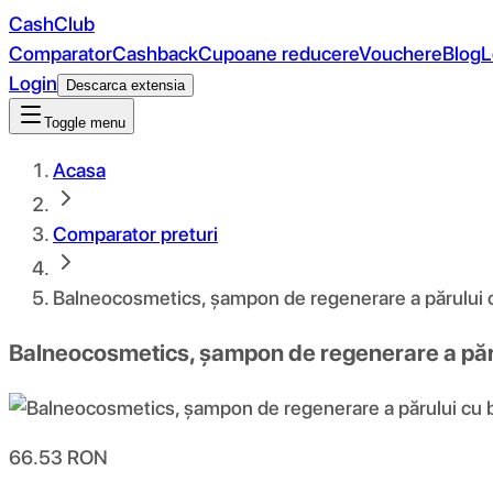
CashClub
Comparator
Cashback
Cupoane reducere
Vouchere
Blog
L
Login
Descarca extensia
Toggle menu
Acasa
Comparator preturi
Balneocosmetics, șampon de regenerare a părului c
Balneocosmetics, șampon de regenerare a păru
66.53
RON