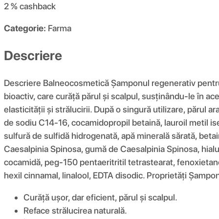
2 %
cashback
Categorie:
Farma
Descriere
Descriere Balneocosmetică Șamponul regenerativ pentru 
bioactiv, care curăță părul și scalpul, susținându-le în ac
elasticității și strălucirii. După o singură utilizare, părul
de sodiu C14-16, cocamidopropil betaină, lauroil metil ise
sulfură de sulfidă hidrogenată, apă minerală sărată, beta
Caesalpinia Spinosa, gumă de Caesalpinia Spinosa, hialuron
cocamidă, peg-150 pentaeritritil tetrastearat, fenoxietano
hexil cinnamal, linalool, EDTA disodic. Proprietăți Șamp
Curăță ușor, dar eficient, părul și scalpul.
Reface strălucirea naturală.