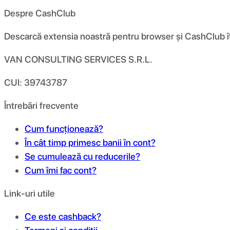
Despre CashClub
Descarcă extensia noastră pentru browser și CashClub îți d
VAN CONSULTING SERVICES S.R.L.
CUI: 39743787
Întrebări frecvente
Cum funcționează?
În cât timp primesc banii în cont?
Se cumulează cu reducerile?
Cum îmi fac cont?
Link-uri utile
Ce este cashback?