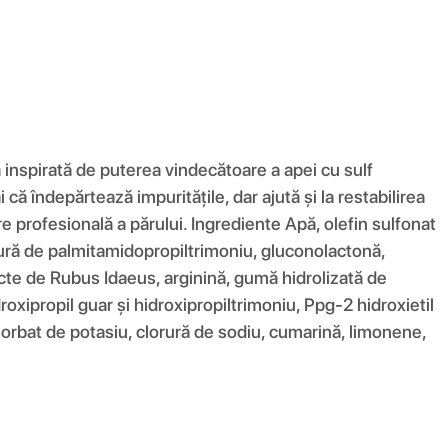
nspirată de puterea vindecătoare a apei cu sulf
că îndepărtează impuritățile, dar ajută și la restabilirea
ijire profesională a părului. Ingrediente Apă, olefin sulfonat
orură de palmitamidopropiltrimoniu, gluconolactonă,
ucte de Rubus Idaeus, arginină, gumă hidrolizată de
oxipropil guar și hidroxipropiltrimoniu, Ppg-2 hidroxietil
 sorbat de potasiu, clorură de sodiu, cumarină, limonene,