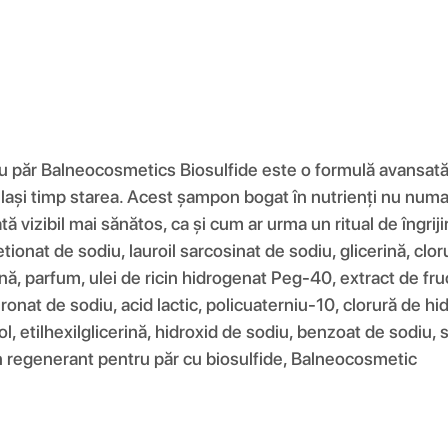
păr Balneocosmetics Biosulfide este o formulă avansată i
elași timp starea. Acest șampon bogat în nutrienți nu numai 
 arată vizibil mai sănătos, ca și cum ar urma un ritual de îngr
tionat de sodiu, lauroil sarcosinat de sodiu, glicerină, cl
ină, parfum, ulei de ricin hidrogenat Peg-40, extract de fr
at de sodiu, acid lactic, policuaterniu-10, clorură de hidr
l, etilhexilglicerină, hidroxid de sodiu, benzoat de sodiu,
on regenerant pentru păr cu biosulfide, Balneocosmetic