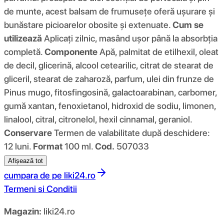
de munte, acest balsam de frumusețe oferă ușurare și
bunăstare picioarelor obosite și extenuate.
Cum se
utilizează
Aplicați zilnic, masând ușor până la absorbția
completă.
Componente
Apă, palmitat de etilhexil, oleat
de decil, glicerină, alcool cetearilic, citrat de stearat de
gliceril, stearat de zaharoză, parfum, ulei din frunze de
Pinus mugo, fitosfingosină, galactoarabinan, carbomer,
gumă xantan, fenoxietanol, hidroxid de sodiu, limonen,
linalool, citral, citronelol, hexil cinnamal, geraniol.
Conservare
Termen de valabilitate după deschidere:
12 luni.
Format
100 ml.
Cod.
507033
Afișează tot
cumpara de pe
liki24.ro
Termeni si Conditii
Magazin:
liki24.ro