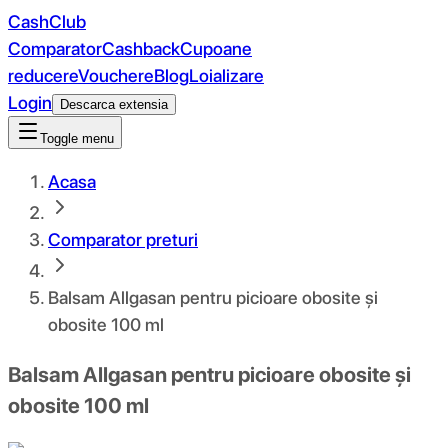
CashClub
Comparator
Cashback
Cupoane
reducere
Vouchere
Blog
Loializare
Login
Descarca extensia
Toggle menu
Acasa
Comparator preturi
Balsam Allgasan pentru picioare obosite și
obosite 100 ml
Balsam Allgasan pentru picioare obosite și
obosite 100 ml