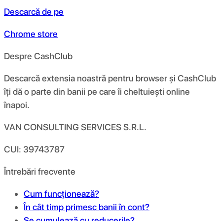
Descarcă de pe
Chrome store
Despre CashClub
Descarcă extensia noastră pentru browser și CashClub
îți dă o parte din banii pe care îi cheltuiești online
înapoi.
VAN CONSULTING SERVICES S.R.L.
CUI: 39743787
Întrebări frecvente
Cum funcționează?
În cât timp primesc banii în cont?
Se cumulează cu reducerile?