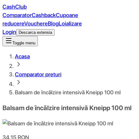
CashClub
Comparator
Cashback
Cupoane
reducere
Vouchere
Blog
Loializare
Login
Descarca extensia
Toggle menu
Acasa
Comparator preturi
Balsam de încălzire intensivă Kneipp 100 ml
Balsam de încălzire intensivă Kneipp 100 ml
34.15
RON