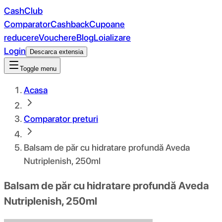
CashClub
Comparator
Cashback
Cupoane
reducere
Vouchere
Blog
Loializare
Login
Descarca extensia
Toggle menu
Acasa
Comparator preturi
Balsam de păr cu hidratare profundă Aveda
Nutriplenish, 250ml
Balsam de păr cu hidratare profundă Aveda
Nutriplenish, 250ml