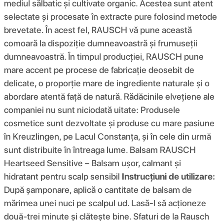
mediul sălbatic și cultivate organic. Acestea sunt atent
selectate și procesate în extracte pure folosind metode
brevetate. În acest fel, RAUSCH vă pune această
comoară la dispoziție dumneavoastră și frumuseții
dumneavoastră. În timpul producției, RAUSCH pune
mare accent pe procese de fabricație deosebit de
delicate, o proporție mare de ingrediente naturale și o
abordare atentă față de natură. Rădăcinile elvețiene ale
companiei nu sunt niciodată uitate: Produsele
cosmetice sunt dezvoltate și produse cu mare pasiune
în Kreuzlingen, pe Lacul Constanța, și în cele din urmă
sunt distribuite în întreaga lume. Balsam RAUSCH
Heartseed Sensitive – Balsam ușor, calmant și
hidratant pentru scalp sensibil
Instrucțiuni de utilizare:
După șamponare, aplică o cantitate de balsam de
mărimea unei nuci pe scalpul ud. Lasă-l să acționeze
două-trei minute și clătește bine. Sfaturi de la Rausch