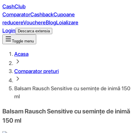
CashClub
Comparator
Cashback
Cupoane
reducere
Vouchere
Blog
Loializare
Login
Descarca extensia
Toggle menu
Acasa
Comparator preturi
Balsam Rausch Sensitive cu semințe de inimă 150
ml
Balsam Rausch Sensitive cu semințe de inimă
150 ml