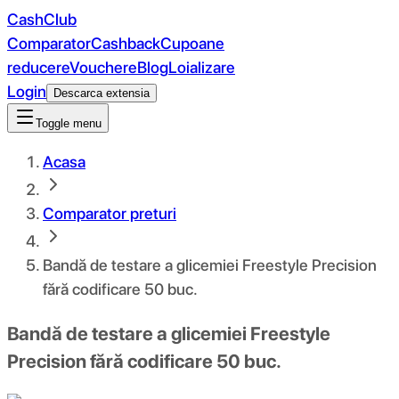
CashClub
Comparator
Cashback
Cupoane
reducere
Vouchere
Blog
Loializare
Login
Descarca extensia
Toggle menu
Acasa
Comparator preturi
Bandă de testare a glicemiei Freestyle Precision
fără codificare 50 buc.
Bandă de testare a glicemiei Freestyle
Precision fără codificare 50 buc.