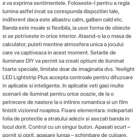
a va exprima sentimentele. Foloseste-l pentru a regla
lumina astfel incat sa corespunda dispozitiei tale,
indiferent daca este albastru calm, galben cald etc.
Banda este moale si flexibila, ia usor forma de obiecte
si se potriveste in orice interior. Atasnd-o la o masa de
calculator, puteti mentine atmosfera unica a jocului
care va captiveaza in acest moment. Setarile de
iluminare DIY va permit sa creati optiuni de iluminat
foarte speciale, limitate doar de imaginatia dvs. Yeelight
LED Lightstrip Plus accepta controale pentru difuzoare
in aplicatie si inteligente. In aplicatie veti gasi multe
scenarii de iluminat pentru orice ocazie, de la o
petrecere de nastere la o intlnire romantica si un film
linistit vizionnd noaptea. Fixare elementara: indepartati
folia de protectie a stratului adeziv si asezati banda in
locul dorit. Control cu un singur buton. Apasati scurt –
pornit si oprit, apasare lunga – schimbare de culoare.