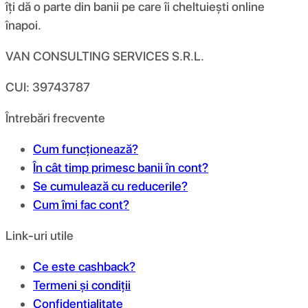
îți dă o parte din banii pe care îi cheltuiești online
înapoi.
VAN CONSULTING SERVICES S.R.L.
CUI: 39743787
Întrebări frecvente
Cum funcționează?
În cât timp primesc banii în cont?
Se cumulează cu reducerile?
Cum îmi fac cont?
Link-uri utile
Ce este cashback?
Termeni și condiții
Confidențialitate