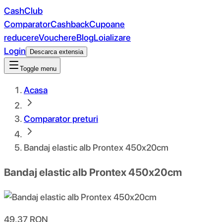
CashClub
Comparator
Cashback
Cupoane
reducere
Vouchere
Blog
Loializare
Login
Descarca extensia
Toggle menu
Acasa
Comparator preturi
Bandaj elastic alb Prontex 450x20cm
Bandaj elastic alb Prontex 450x20cm
49.37
RON