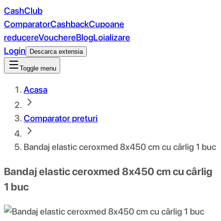
CashClub
Comparator
Cashback
Cupoane
reducere
Vouchere
Blog
Loializare
Login
Descarca extensia
Toggle menu
Acasa
Comparator preturi
Bandaj elastic ceroxmed 8x450 cm cu cârlig 1 buc
Bandaj elastic ceroxmed 8x450 cm cu cârlig
1 buc