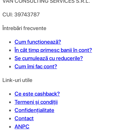
VAN CONSULTING SERVICES S.R.L.
CUI: 39743787
Întrebări frecvente
Cum funcționează?
În cât timp primesc banii în cont?
Se cumulează cu reducerile?
Cum îmi fac cont?
Link-uri utile
Ce este cashback?
Termeni și condiții
Confidențialitate
Contact
ANPC