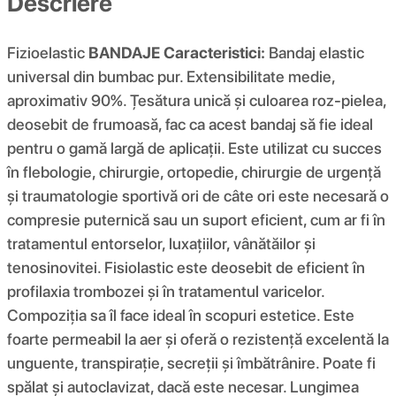
Descriere
Fizioelastic
BANDAJE
Caracteristici:
Bandaj elastic
universal din bumbac pur. Extensibilitate medie,
aproximativ 90%. Țesătura unică și culoarea roz-pielea,
deosebit de frumoasă, fac ca acest bandaj să fie ideal
pentru o gamă largă de aplicații. Este utilizat cu succes
în flebologie, chirurgie, ortopedie, chirurgie de urgență
și traumatologie sportivă ori de câte ori este necesară o
compresie puternică sau un suport eficient, cum ar fi în
tratamentul entorselor, luxațiilor, vânătăilor și
tenosinovitei. Fisiolastic este deosebit de eficient în
profilaxia trombozei și în tratamentul varicelor.
Compoziția sa îl face ideal în scopuri estetice. Este
foarte permeabil la aer și oferă o rezistență excelentă la
unguente, transpirație, secreții și îmbătrânire. Poate fi
spălat și autoclavizat, dacă este necesar. Lungimea