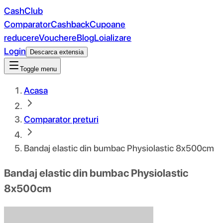
CashClub
Comparator
Cashback
Cupoane
reducere
Vouchere
Blog
Loializare
Login
Descarca extensia
Toggle menu
Acasa
Comparator preturi
Bandaj elastic din bumbac Physiolastic 8x500cm
Bandaj elastic din bumbac Physiolastic
8x500cm