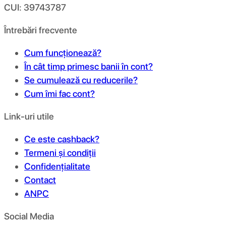
CUI: 39743787
Întrebări frecvente
Cum funcționează?
În cât timp primesc banii în cont?
Se cumulează cu reducerile?
Cum îmi fac cont?
Link-uri utile
Ce este cashback?
Termeni și condiții
Confidențialitate
Contact
ANPC
Social Media