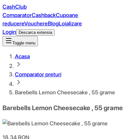
CashClub
Comparator
Cashback
Cupoane
reducere
Vouchere
Blog
Loializare
Login
Descarca extensia
Toggle menu
Acasa
Comparator preturi
Barebells Lemon Cheesecake , 55 grame
Barebells Lemon Cheesecake , 55 grame
18.34
RON