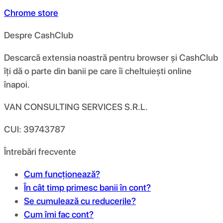
Chrome store
Despre CashClub
Descarcă extensia noastră pentru browser și CashClub
îți dă o parte din banii pe care îi cheltuiești online
înapoi.
VAN CONSULTING SERVICES S.R.L.
CUI: 39743787
Întrebări frecvente
Cum funcționează?
În cât timp primesc banii în cont?
Se cumulează cu reducerile?
Cum îmi fac cont?