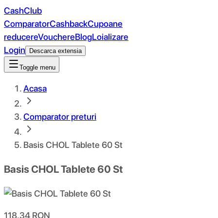
CashClub
Comparator
Cashback
Cupoane
reducere
Vouchere
Blog
Loializare
Login
Descarca extensia
Toggle menu
Acasa
Comparator preturi
Basis CHOL Tablete 60 St
Basis CHOL Tablete 60 St
118.34
RON