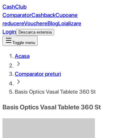
CashClub
Comparator
Cashback
Cupoane
reducere
Vouchere
Blog
Loializare
Login
Descarca extensia
Toggle menu
Acasa
Comparator preturi
Basis Optics Vasal Tablete 360 St
Basis Optics Vasal Tablete 360 St