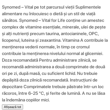
Synomed – Vital pe tot parcursul vieții Suplimentele
alimentare nu înlocuiesc o dietă și un stil de viață
sănătos. Synomed – Vital for Life conține un amestec
complex de vitamine esențiale, minerale, ulei de pește
și alți nutrienți precum taurina, antocianinele, OPC,
licopenul, luteina și zeaxantina. Vitamina A contribuie la
menținerea vederii normale, în timp ce cromul
contribuie la menținerea nivelului normal al glicemiei.
Doza recomandată Pentru administrare zilnică, se
recomandă administrarea a două comprimate de două
ori pe zi, după masă, cu suficient lichid. Nu trebuie
depășită doza zilnică recomandată. Instrucțiuni de
depozitare Comprimatele trebuie păstrate într-un loc
răcoros, între 6-25 °C, și ferite de lumină. A nu se lăsa
la îndemâna copiilor mici.
Afișează tot