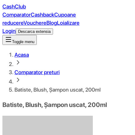
CashClub
Comparator
Cashback
Cupoane
reducere
Vouchere
Blog
Loializare
Login
Descarca extensia
Toggle menu
Acasa
Comparator preturi
Batiste, Blush, Șampon uscat, 200ml
Batiste, Blush, Șampon uscat, 200ml