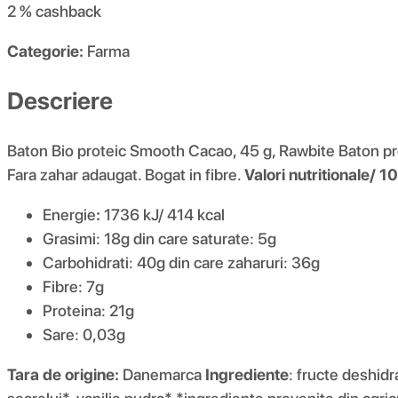
2 %
cashback
Categorie:
Farma
Descriere
Baton Bio proteic Smooth Cacao, 45 g, Rawbite Baton prot
Fara zahar adaugat. Bogat in fibre.
Valori nutritionale/ 
Energie
:
1736 kJ/ 414 kcal
Grasimi: 18g din care saturate: 5g
Carbohidrati: 40g din care zaharuri: 36g
Fibre: 7g
Proteina: 21g
Sare: 0,03g
Tara de origine:
Danemarca
Ingrediente
: fructe deshidr