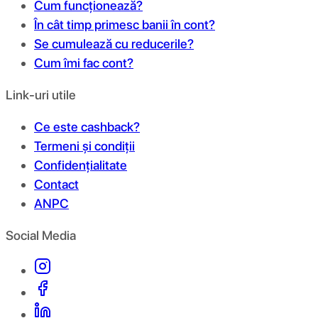
Cum funcționează?
În cât timp primesc banii în cont?
Se cumulează cu reducerile?
Cum îmi fac cont?
Link-uri utile
Ce este cashback?
Termeni și condiții
Confidențialitate
Contact
ANPC
Social Media