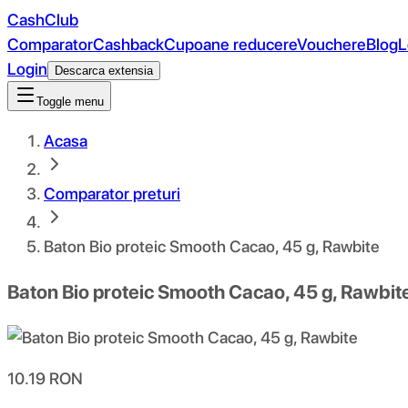
CashClub
Comparator
Cashback
Cupoane reducere
Vouchere
Blog
L
Login
Descarca extensia
Toggle menu
Acasa
Comparator preturi
Baton Bio proteic Smooth Cacao, 45 g, Rawbite
Baton Bio proteic Smooth Cacao, 45 g, Rawbit
10.19
RON