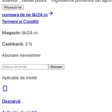
soarelui*, vanilie pudra* *ingrediente provenite din agric
Afișează tot
cumpara de pe
liki24.ro
Termeni si Conditii
Magazin:
liki24.ro
Cashback:
2 %
Abonare newsletter
Abonare
Aplicație de mobil
Descarcă