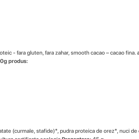
eic - fara gluten, fara zahar, smooth cacao – cacao fina.
100g produs:
atate (curmale, stafide)*, pudra proteica de orez*, nuci d