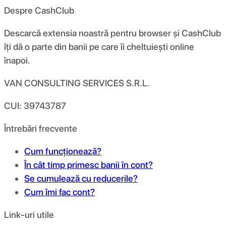
Despre CashClub
Descarcă extensia noastră pentru browser și CashClub
îți dă o parte din banii pe care îi cheltuiești online
înapoi.
VAN CONSULTING SERVICES S.R.L.
CUI: 39743787
Întrebări frecvente
Cum funcționează?
În cât timp primesc banii în cont?
Se cumulează cu reducerile?
Cum îmi fac cont?
Link-uri utile