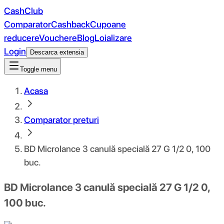
CashClub
Comparator
Cashback
Cupoane
reducere
Vouchere
Blog
Loializare
Login
Descarca extensia
Toggle menu
Acasa
Comparator preturi
BD Microlance 3 canulă specială 27 G 1/2 0, 100
buc.
BD Microlance 3 canulă specială 27 G 1/2 0,
100 buc.