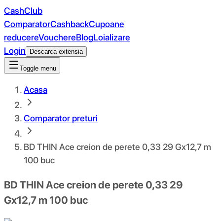
CashClub
Comparator
Cashback
Cupoane
reducere
Vouchere
Blog
Loializare
Login
Descarca extensia
Toggle menu
Acasa
Comparator preturi
BD THIN Ace creion de perete 0,33 29 Gx12,7 m
100 buc
BD THIN Ace creion de perete 0,33 29
Gx12,7 m 100 buc