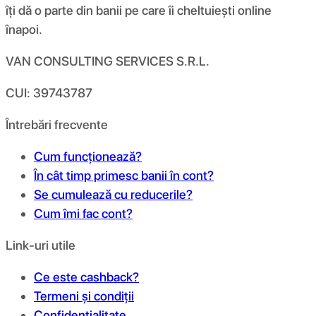
îți dă o parte din banii pe care îi cheltuiești online
înapoi.
VAN CONSULTING SERVICES S.R.L.
CUI: 39743787
Întrebări frecvente
Cum funcționează?
În cât timp primesc banii în cont?
Se cumulează cu reducerile?
Cum îmi fac cont?
Link-uri utile
Ce este cashback?
Termeni și condiții
Confidențialitate