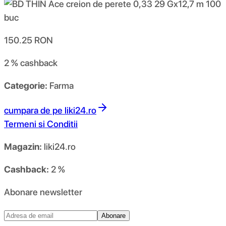
150.25
RON
2 %
cashback
Categorie:
Farma
cumpara de pe
liki24.ro
Termeni si Conditii
Magazin:
liki24.ro
Cashback:
2 %
Abonare newsletter
Abonare