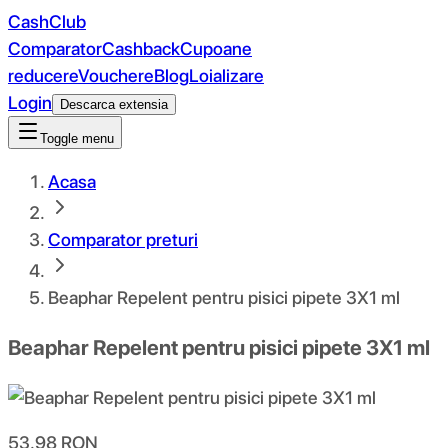
CashClub
Comparator
Cashback
Cupoane
reducere
Vouchere
Blog
Loializare
Login
Descarca extensia
Toggle menu
Acasa
Comparator preturi
Beaphar Repelent pentru pisici pipete 3X1 ml
Beaphar Repelent pentru pisici pipete 3X1 ml
53.98
RON