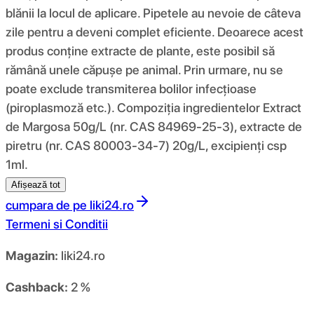
blănii la locul de aplicare. Pipetele au nevoie de câteva
zile pentru a deveni complet eficiente. Deoarece acest
produs conține extracte de plante, este posibil să
rămână unele căpușe pe animal. Prin urmare, nu se
poate exclude transmiterea bolilor infecțioase
(piroplasmoză etc.). Compoziția ingredientelor Extract
de Margosa 50g/L (nr. CAS 84969-25-3), extracte de
piretru (nr. CAS 80003-34-7) 20g/L, excipienți csp
1ml.
Afișează tot
cumpara de pe
liki24.ro
Termeni si Conditii
Magazin:
liki24.ro
Cashback:
2 %