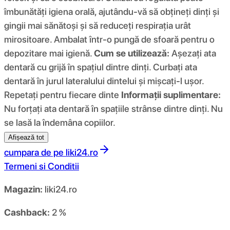
îmbunătăți igiena orală, ajutându-vă să obțineți dinți și
gingii mai sănătoși și să reduceți respirația urât
mirositoare. Ambalat într-o pungă de sfoară pentru o
depozitare mai igienă.
Cum se utilizează:
Așezați ata
dentară cu grijă în spațiul dintre dinți. Curbați ata
dentară în jurul lateralului dintelui și mișcați-l ușor.
Repetați pentru fiecare dinte
Informații suplimentare:
Nu forțați ata dentară în spațiile strânse dintre dinți. Nu
se lasă la îndemâna copiilor.
Afișează tot
cumpara de pe
liki24.ro
Termeni si Conditii
Magazin:
liki24.ro
Cashback:
2 %