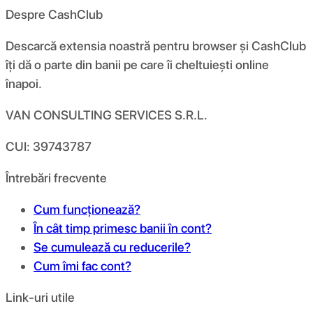
Despre CashClub
Descarcă extensia noastră pentru browser și CashClub
îți dă o parte din banii pe care îi cheltuiești online
înapoi.
VAN CONSULTING SERVICES S.R.L.
CUI: 39743787
Întrebări frecvente
Cum funcționează?
În cât timp primesc banii în cont?
Se cumulează cu reducerile?
Cum îmi fac cont?
Link-uri utile