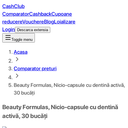
CashClub
Comparator
Cashback
Cupoane
reducere
Vouchere
Blog
Loializare
Login
Descarca extensia
Toggle menu
Acasa
Comparator preturi
Beauty Formulas, Nicio-capsule cu dentină activă,
30 bucăți
Beauty Formulas, Nicio-capsule cu dentină
activă, 30 bucăți