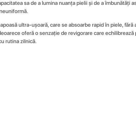
itatea sa de a lumina nuanța pielii și de a îmbunătăți aspec
 neuniformă.
poasă ultra-ușoară, care se absoarbe rapid în piele, fără a
t, deoarece oferă o senzație de revigorare care echilibreaz
u rutina zilnică.