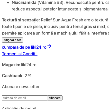
Niacinamida
(Vitamina B3): Recunoscută pentru capac
reduce aspectul petelor întunecate și pigmentarea
Textură și senzație:
Relief Sun Aqua Fresh are o textură a
toate tipurile de piele, inclusiv pentru tenul gras și mix
permite aplicarea uniformă a machiajului fără a interfera c
Afișează tot
cumpara de pe
liki24.ro
Termeni si Conditii
Magazin:
liki24.ro
Cashback:
2 %
Abonare newsletter
Abonare
Aplicație de mobil