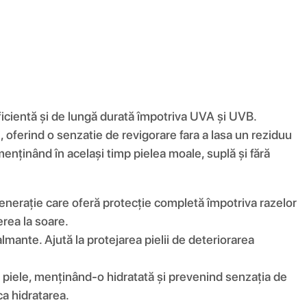
ficientă și de lungă durată împotriva UVA și UVB.
, oferind o senzatie de revigorare fara a lasa un reziduu
nținând în același timp pielea moale, suplă și fără
enerație care oferă protecție completă împotriva razelor
rea la soare.
lmante. Ajută la protejarea pielii de deteriorarea
în piele, menținând-o hidratată și prevenind senzația de
ca hidratarea.