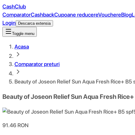
CashClub
Comparator
Cashback
Cupoane reducere
Vouchere
Blog
L
Login
Descarca extensia
Toggle menu
Acasa
Comparator preturi
Beauty of Joseon Relief Sun Aqua Fresh Rice+ B
Beauty of Joseon Relief Sun Aqua Fresh Ric
91.46
RON