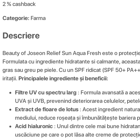
2 %
cashback
Categorie:
Farma
Descriere
Beauty of Joseon Relief Sun Aqua Fresh este o protecție 
Formulata cu ingrediente hidratante si calmante, aceasta p
gras sau greu pe piele. Cu un SPF ridicat (SPF 50+ PA+++
iritații.
Principalele ingrediente și beneficii:
Filtre UV cu spectru larg
: Formula avansată a acest
UVA și UVB, prevenind deteriorarea celulelor, pete
Extract de floare de lotus
: Acest ingredient natural
mediului, reduce roșeața și îmbunătățește bariera pie
Acid hialuronic
: Unul dintre cele mai bune hidratant
uscăciune pe care o pot lăsa alte creme de protecție 