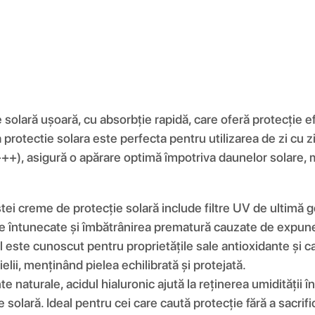
solară ușoară, cu absorbție rapidă, care oferă protecție e
rotectie solara este perfecta pentru utilizarea de zi cu zi
+), asigură o apărare optimă împotriva daunelor solare, me
ei creme de protecție solară include filtre UV de ultimă g
le întunecate și îmbătrânirea prematură cauzate de expune
 este cunoscut pentru proprietățile sale antioxidante și ca
lii, menținând pielea echilibrată și protejată.
e naturale, acidul hialuronic ajută la reținerea umidității 
solară. Ideal pentru cei care caută protecție fără a sacrifi