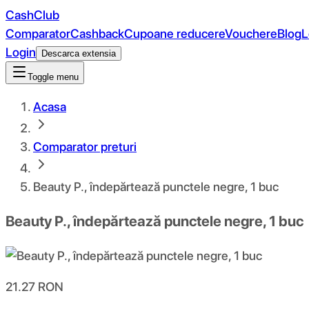
CashClub
Comparator
Cashback
Cupoane reducere
Vouchere
Blog
L
Login
Descarca extensia
Toggle menu
Acasa
Comparator preturi
Beauty P., îndepărtează punctele negre, 1 buc
Beauty P., îndepărtează punctele negre, 1 buc
21.27
RON