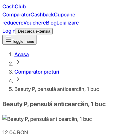
CashClub
Comparator
Cashback
Cupoane
reducere
Vouchere
Blog
Loializare
Login
Descarca extensia
Toggle menu
Acasa
Comparator preturi
Beauty P, pensulă anticearcăn, 1 buc
Beauty P, pensulă anticearcăn, 1 buc
12.04
RON