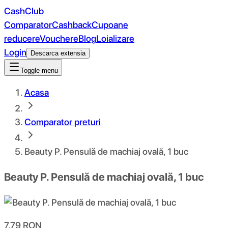
CashClub
Comparator
Cashback
Cupoane
reducere
Vouchere
Blog
Loializare
Login
Descarca extensia
Toggle menu
Acasa
Comparator preturi
Beauty P. Pensulă de machiaj ovală, 1 buc
Beauty P. Pensulă de machiaj ovală, 1 buc
7.79
RON