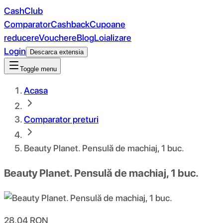
CashClub
Comparator
Cashback
Cupoane
reducere
Vouchere
Blog
Loializare
Login
Descarca extensia
Toggle menu
Acasa
Comparator preturi
Beauty Planet. Pensulă de machiaj, 1 buc.
Beauty Planet. Pensulă de machiaj, 1 buc.
28.04
RON