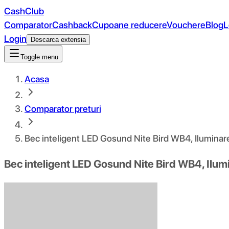
CashClub
Comparator
Cashback
Cupoane reducere
Vouchere
Blog
L
Login
Descarca extensia
Toggle menu
Acasa
Comparator preturi
Bec inteligent LED Gosund Nite Bird WB4, Iluminare
Bec inteligent LED Gosund Nite Bird WB4, Ilum