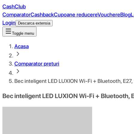
CashClub
Comparator
Cashback
Cupoane reducere
Vouchere
Blog
L
Login
Descarca extensia
Toggle menu
Acasa
Comparator preturi
Bec inteligent LED LUXION Wi-Fi + Bluetooth, E27,
Bec inteligent LED LUXION Wi-Fi + Bluetooth, 