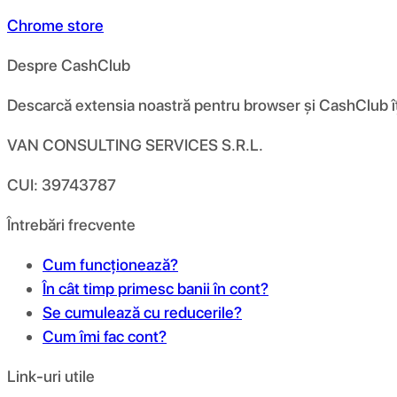
Chrome store
Despre CashClub
Descarcă extensia noastră pentru browser și CashClub îți d
VAN CONSULTING SERVICES S.R.L.
CUI: 39743787
Întrebări frecvente
Cum funcționează?
În cât timp primesc banii în cont?
Se cumulează cu reducerile?
Cum îmi fac cont?
Link-uri utile