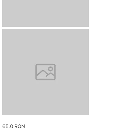
65.0
RON