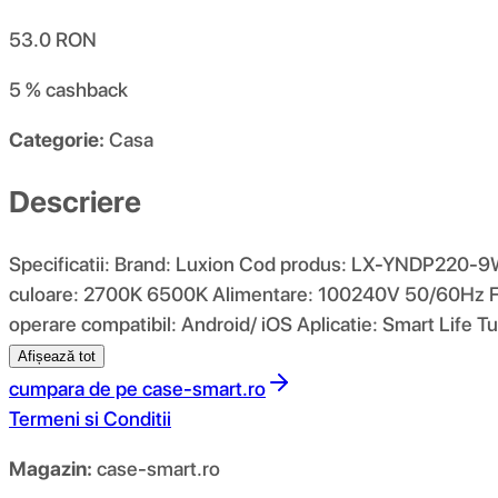
53.0
RON
5 %
cashback
Categorie:
Casa
Descriere
Specificatii: Brand: Luxion Cod produs: LX-YNDP220-9
culoare: 2700K 6500K Alimentare: 100240V 50/60Hz Fre
operare compatibil: Android/ iOS Aplicatie: Smart Life T
Afișează tot
cumpara de pe
case-smart.ro
Termeni si Conditii
Magazin:
case-smart.ro