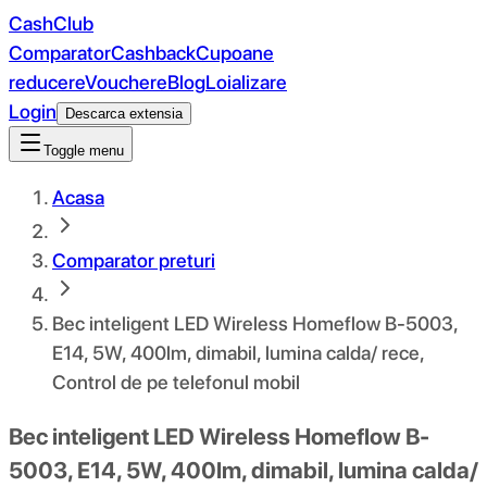
CashClub
Comparator
Cashback
Cupoane
reducere
Vouchere
Blog
Loializare
Login
Descarca extensia
Toggle menu
Acasa
Comparator preturi
Bec inteligent LED Wireless Homeflow B-5003,
E14, 5W, 400lm, dimabil, lumina calda/ rece,
Control de pe telefonul mobil
Bec inteligent LED Wireless Homeflow B-
5003, E14, 5W, 400lm, dimabil, lumina calda/