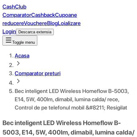
CashClub
Comparator
Cashback
Cupoane
reducere
Vouchere
Blog
Loializare
Login
Descarca extensia
Toggle menu
Acasa
Comparator preturi
Bec inteligent LED Wireless Homeflow B-5003,
E14, 5W, 400lm, dimabil, lumina calda/ rece,
Control de pe telefonul mobil &#8211; Resigilat
Bec inteligent LED Wireless Homeflow B-
5003, E14, 5W, 400lm, dimabil, lumina calda/