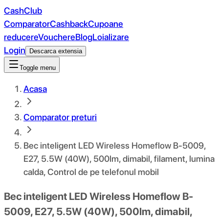
CashClub
Comparator
Cashback
Cupoane
reducere
Vouchere
Blog
Loializare
Login
Descarca extensia
Toggle menu
Acasa
Comparator preturi
Bec inteligent LED Wireless Homeflow B-5009,
E27, 5.5W (40W), 500lm, dimabil, filament, lumina
calda, Control de pe telefonul mobil
Bec inteligent LED Wireless Homeflow B-
5009, E27, 5.5W (40W), 500lm, dimabil,