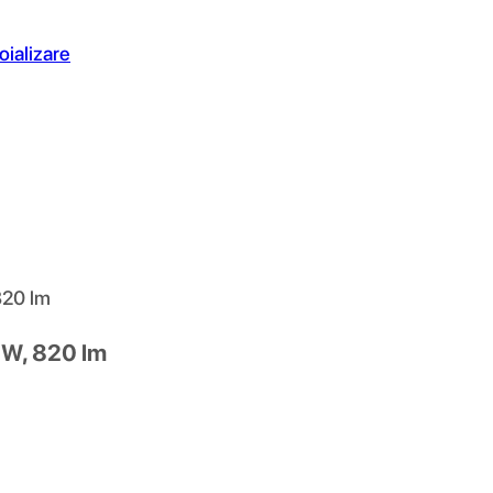
oializare
 820 lm
 9W, 820 lm