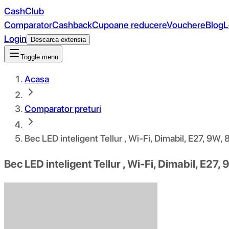
CashClub
Comparator
Cashback
Cupoane reducere
Vouchere
Blog
L
Login
Descarca extensia
Toggle menu
Acasa
Comparator preturi
Bec LED inteligent Tellur , Wi-Fi, Dimabil, E27, 9W,
Bec LED inteligent Tellur , Wi-Fi, Dimabil, E27,