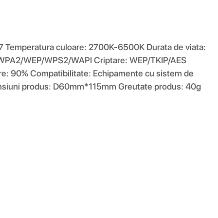
27 Temperatura culoare: 2700K-6500K Durata de viata:
PA/WPA2/WEP/WPS2/WAPI Criptare: WEP/TKIP/AES
e: 90% Compatibilitate: Echipamente cu sistem de
Dimensiuni produs: D60mm*115mm Greutate produs: 40g